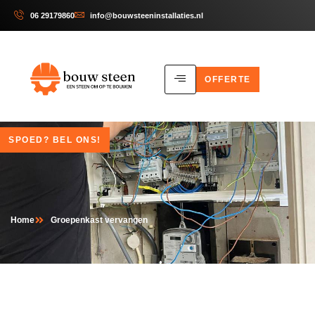
06 29179860
info@bouwsteeninstallaties.nl
OFFERTE
SPOED? BEL ONS!
Home
Groepenkast vervangen