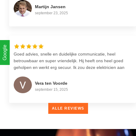
alles goed vast gelegd werd. Werkzaamheden verliepen
Martijn Jansen
snel en conform afspraak. Een deel van het werk moest
september 23, 2025
later worden afgerond en dat heeft Oscar ook netjes
gedaan. Een partij om aan te raden als je goed, helder en
verzorgde elektra klussen uitgevoerd wil hebben. Vooral de
vriendelijke en klant gerichte houding is zeer fijn.
Google
Goed advies, snelle en duidelijke communicatie, heel
betrouwbaar en super vriendelijk. Hij heeft ons heel goed
geholpen en werkt erg secuur. Ik zou deze elektricien aan
iedereen aanraden!
Vera ten Voorde
september 15, 2025
ALLE REVIEWS