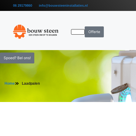
06 29179860
info@bouwsteeninstallaties.nl
Offerte
Spoed? Bel ons!
Home
Laadpalen