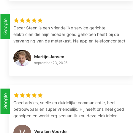
Google
Oscar Steen is een vriendelijke service gerichte
elektricien die mijn moeder goed geholpen heeft bij de
vervanging van de meterkast. Na app en telefooncontact
was alles snel duidelijk en ingepland. Nette overeenkomst
gekregen zodat alles goed vast gelegd werd.
Martijn Jansen
Werkzaamheden verliepen snel en conform afspraak. Een
september 23, 2025
deel van het werk moest later worden afgerond en dat
heeft Oscar ook netjes gedaan. Een partij om aan te
raden als je goed, helder en verzorgde elektra klussen
uitgevoerd wil hebben. Vooral de vriendelijke en klant
gerichte houding is zeer fijn.
Google
Goed advies, snelle en duidelijke communicatie, heel
betrouwbaar en super vriendelijk. Hij heeft ons heel goed
geholpen en werkt erg secuur. Ik zou deze elektricien
aan iedereen aanraden!
Vera ten Voorde