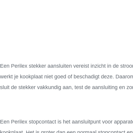
Een Perilex stekker aansluiten vereist inzicht in de stroo
werkt je kookplaat niet goed of beschadigt deze. Daarom 
sluit de stekker vakkundig aan, test de aansluiting en zo
Een Perilex stopcontact is het aansluitpunt voor appara
kookplaat. Het is groter dan een normaal stopcontact en h