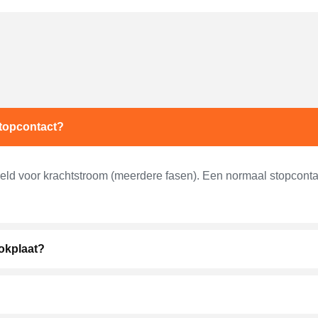
stopcontact?
oeld voor krachtstroom (meerdere fasen). Een normaal stopcontac
ookplaat?