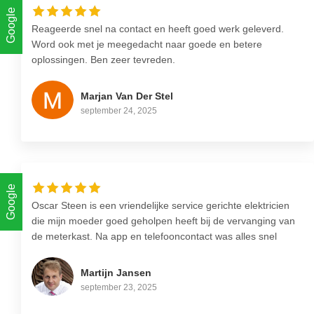
Google
Reageerde snel na contact en heeft goed werk geleverd.
Word ook met je meegedacht naar goede en betere
oplossingen. Ben zeer tevreden.
Marjan Van Der Stel
september 24, 2025
Google
Oscar Steen is een vriendelijke service gerichte elektricien
die mijn moeder goed geholpen heeft bij de vervanging van
de meterkast. Na app en telefooncontact was alles snel
duidelijk en ingepland. Nette overeenkomst gekregen zodat
alles goed vast gelegd werd. Werkzaamheden verliepen
Martijn Jansen
snel en conform afspraak. Een deel van het werk moest
september 23, 2025
later worden afgerond en dat heeft Oscar ook netjes
gedaan. Een partij om aan te raden als je goed, helder en