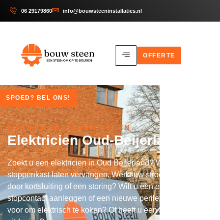
06 29179860
info@bouwsteeninstallaties.nl
OFFERTE
SPOED? BEL ONS!
WELKOM BIJ BOUW STEEN
Elektricien Oud-Beijerland
Zoekt u een elektricien in Oud Beijerland? Wilt u een
stoppenkast laten vervangen, Werkt uw stroom niet meer
door kortsluiting of een storing? Wilt u een extra
stopcontact aanleggen of een nieuwe perilex aansluiting
voor om elektrisch te koken? Of heeft u een andere elektro