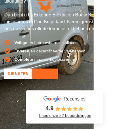
uitdaging?
Dan bent u bij Erkende Elektricien Bouw Steen aan het
juiste adres in Oud Beijerland. Neem gerust contact met
ons op via ons offerte formulier of bel ons direct!
Veilige
en betrouwbare installaties
Ervaren
en gecertificeerde vakmensen
Complete
maatwerkoplossingen
DIENSTEN
OFFERTE
Recensies
4.9
Lees onze 22 beoordelingen