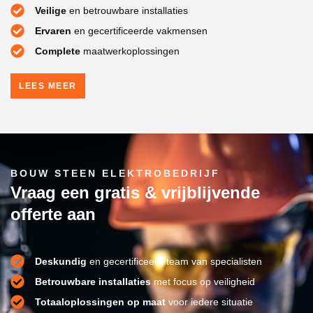
Veilige
en betrouwbare installaties
Ervaren
en gecertificeerde vakmensen
Complete
maatwerkoplossingen
LEES MEER
BOUW STEEN ELEKTROBEDRIJF
Vraag een gratis & vrijblijvende
offerte aan
Deskundig
en gecertificeerd team van specialisten
Betrouwbare installaties
met focus op veiligheid
Totaaloplossingen op maat
voor iedere situatie