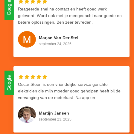
Google
Reageerde snel na contact en heeft goed werk
geleverd. Word ook met je meegedacht naar goede en
betere oplossingen. Ben zeer tevreden.
Marjan Van Der Stel
september 24, 2025
Google
Oscar Steen is een vriendelijke service gerichte
elektricien die mijn moeder goed geholpen heeft bij de
vervanging van de meterkast. Na app en
telefooncontact was alles snel duidelijk en ingepland.
Nette overeenkomst gekregen zodat alles goed vast
Martijn Jansen
gelegd werd. Werkzaamheden verliepen snel en
september 23, 2025
conform afspraak. Een deel van het werk moest later
worden afgerond en dat heeft Oscar ook netjes