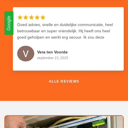
gedaan. Een partij om aan te raden als je goed, helder
en verzorgde elektra klussen uitgevoerd wil hebben.
Vooral de vriendelijke en klant gerichte houding is zeer
Google
fijn.
Goed advies, snelle en duidelijke communicatie, heel
betrouwbaar en super vriendelijk. Hij heeft ons heel
goed geholpen en werkt erg secuur. Ik zou deze
elektricien aan iedereen aanraden!
Vera ten Voorde
september 15, 2025
ALLE REVIEWS