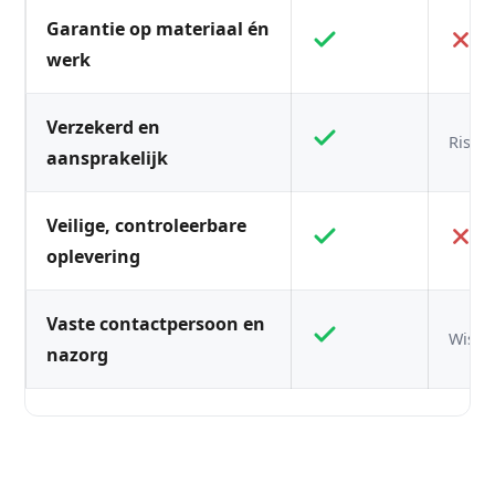
Garantie op materiaal én
werk
Verzekerd en
Risico
aansprakelijk
Veilige, controleerbare
oplevering
Vaste contactpersoon en
Wisse
nazorg