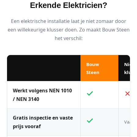
Erkende Elektricien?
Een elektrische installatie laat je niet zomaar door
een willekeurige klusser doen. Zo maakt Bouw Steen
het verschil:
Bouw
Niet
Steen
kluss
Werkt volgens NEN 1010
/ NEN 3140
Gratis inspectie en vaste
Vaak n
prijs vooraf