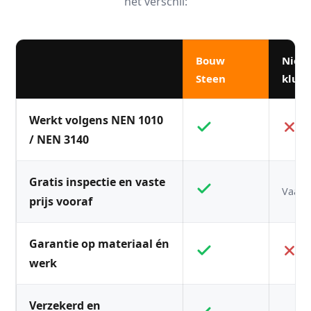
het verschil:
Bouw
Niet
Steen
kluss
Werkt volgens NEN 1010
/ NEN 3140
Gratis inspectie en vaste
Vaak n
prijs vooraf
Garantie op materiaal én
werk
Verzekerd en