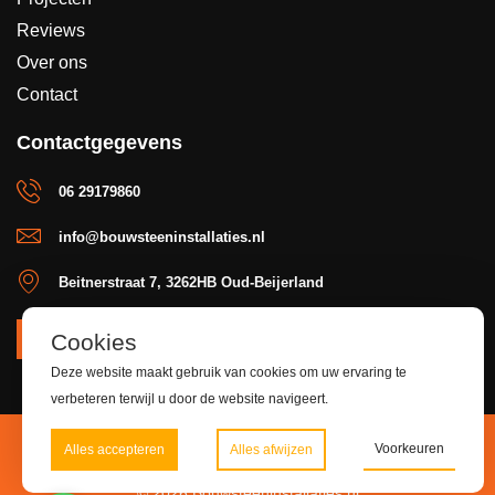
Reviews
Over ons
Contact
Contactgegevens
06 29179860
info@bouwsteeninstallaties.nl
Beitnerstraat 7, 3262HB Oud-Beijerland
Cookies
OFFERTE
Deze website maakt gebruik van cookies om uw ervaring te
verbeteren terwijl u door de website navigeert.
Voorkeuren
Alles accepteren
Alles afwijzen
© 2026 Bouwsteeninstallaties.nl