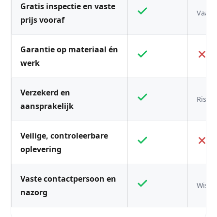
Gratis inspectie en vaste
Vaak n
prijs vooraf
Garantie op materiaal én
werk
Verzekerd en
Risico
aansprakelijk
Veilige, controleerbare
oplevering
Vaste contactpersoon en
Wisse
nazorg