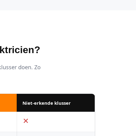
ktricien?
 klusser doen. Zo
Niet-erkende klusser