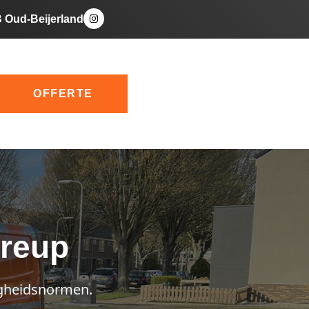
B Oud-Beijerland
OFFERTE
Greup
igheidsnormen.