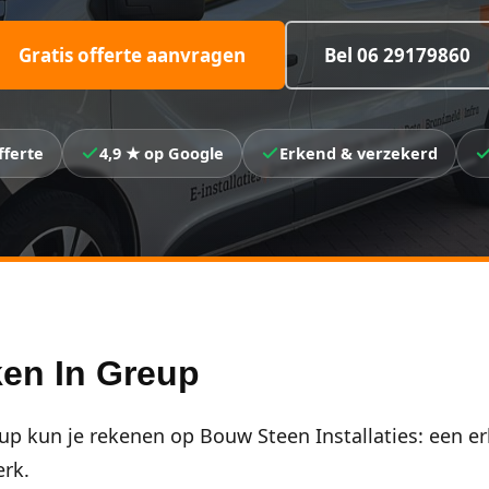
Gratis offerte aanvragen
Bel 06 29179860
fferte
4,9 ★ op Google
Erkend & verzekerd
en In Greup
p kun je rekenen op Bouw Steen Installaties: een er
erk.