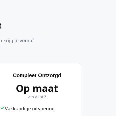
t
 krijg je vooraf
.
Compleet Ontzorgd
Op maat
van A tot Z
Vakkundige uitvoering