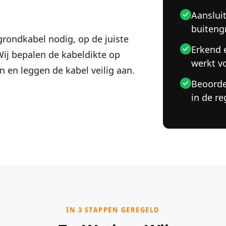
Aanslui
buiteng
grondkabel nodig, op de juiste
Erkend e
 Wij bepalen de kabeldikte op
werkt v
 en leggen de kabel veilig aan.
Beoorde
in de re
IN 3 STAPPEN GEREGELD