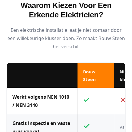
Waarom Kiezen Voor Een
Erkende Elektricien?
Een elektrische installatie laat je niet zomaar door
een willekeurige klusser doen. Zo maakt Bouw Steen
het verschil:
Bouw
Niet
Steen
kluss
Werkt volgens NEN 1010
/ NEN 3140
Gratis inspectie en vaste
Vaak n
prijs vooraf