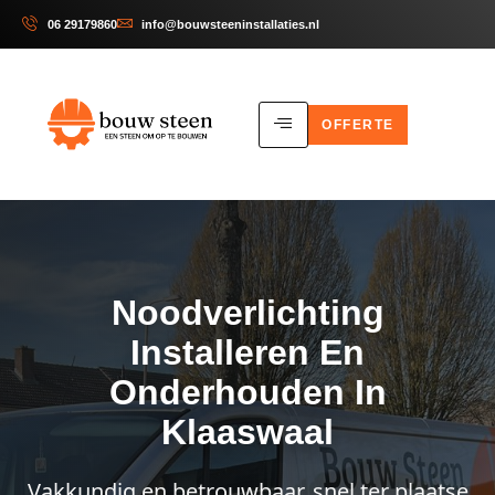
06 29179860
info@bouwsteeninstallaties.nl
OFFERTE
Noodverlichting
Installeren En
Onderhouden In
Klaaswaal
Vakkundig en betrouwbaar, snel ter plaatse