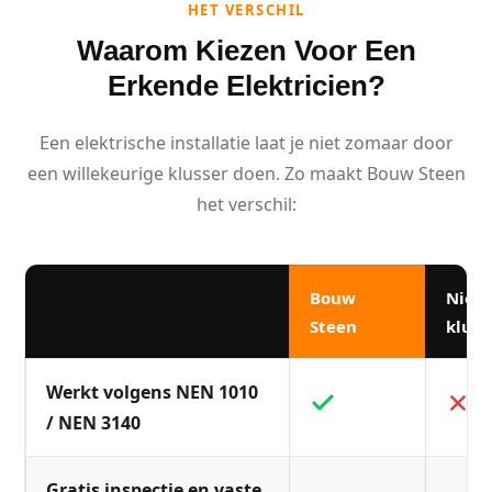
HET VERSCHIL
Waarom Kiezen Voor Een
Erkende Elektricien?
Een elektrische installatie laat je niet zomaar door
een willekeurige klusser doen. Zo maakt Bouw Steen
het verschil:
Bouw
Niet
Steen
kluss
Werkt volgens NEN 1010
/ NEN 3140
Gratis inspectie en vaste