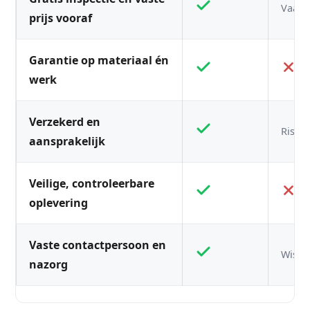
Vaak n
prijs vooraf
Garantie op materiaal én
werk
Verzekerd en
Risico
aansprakelijk
Veilige, controleerbare
oplevering
Vaste contactpersoon en
Wisse
nazorg