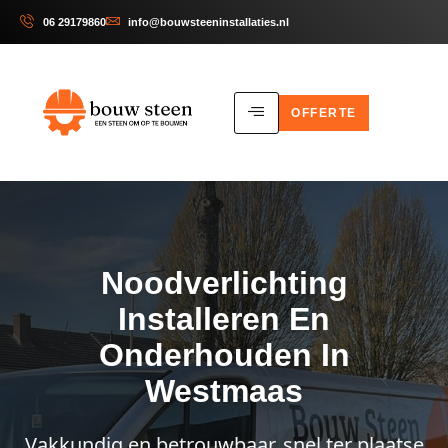
06 29179860
info@bouwsteeninstallaties.nl
OFFERTE
Noodverlichting
Installeren En
Onderhouden In
Westmaas
Vakkundig en betrouwbaar, snel ter plaatse