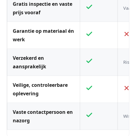
Gratis inspectie en vaste
Vaak n
prijs vooraf
Garantie op materiaal én
werk
Verzekerd en
Risico
aansprakelijk
Veilige, controleerbare
oplevering
Vaste contactpersoon en
Wisse
nazorg