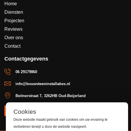
Home
Diensten
Projecten
Reviews
Over ons
Contact
Contactgegevens
06 29179860
info@bouwsteeninstallaties.nl
Beitnerstraat 7, 3262HB Oud-Beijerland
Cookies
OFFERTE
Deze website maakt gebruik van cookies om uw ervaring te
verbeteren terwijl u door de website navigeert.