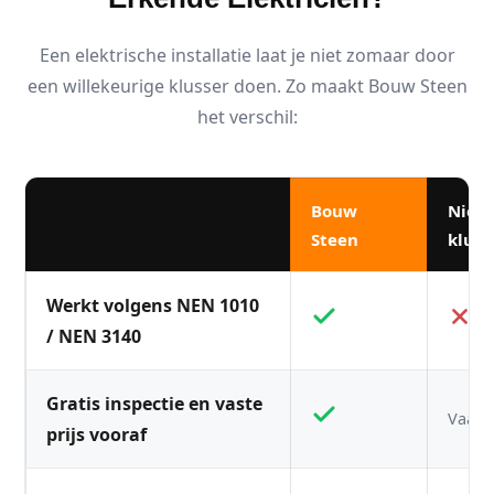
Een elektrische installatie laat je niet zomaar door
een willekeurige klusser doen. Zo maakt Bouw Steen
het verschil:
Bouw
Niet
Steen
kluss
Werkt volgens NEN 1010
/ NEN 3140
Gratis inspectie en vaste
Vaak n
prijs vooraf