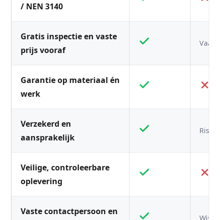
/ NEN 3140
Gratis inspectie en vaste
Vaak n
prijs vooraf
Garantie op materiaal én
werk
Verzekerd en
Risico
aansprakelijk
Veilige, controleerbare
oplevering
Vaste contactpersoon en
Wisse