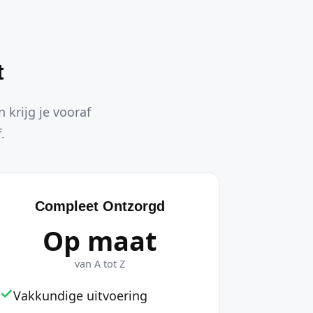
t
 krijg je vooraf
.
Compleet Ontzorgd
Op maat
van A tot Z
Vakkundige uitvoering