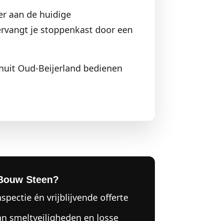
r aan de huidige
ervangt je stoppenkast door een
anuit Oud-Beijerland bedienen
Bouw Steen?
nspectie én vrijblijvende offerte
an smeltveiligheden en losse