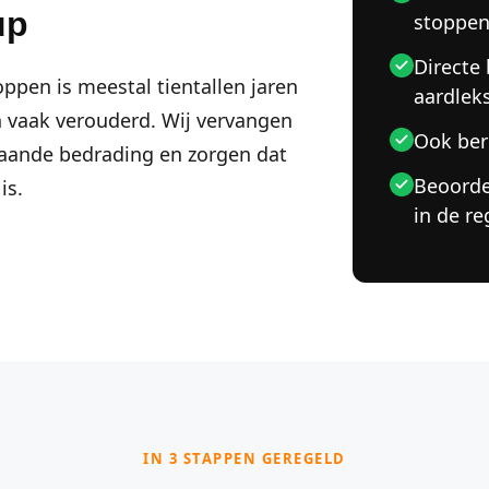
up
stoppe
Directe
ppen is meestal tientallen jaren
aardlek
n vaak verouderd. Wij vervangen
Ook ber
staande bedrading en zorgen dat
Beoorde
is.
in de re
IN 3 STAPPEN GEREGELD