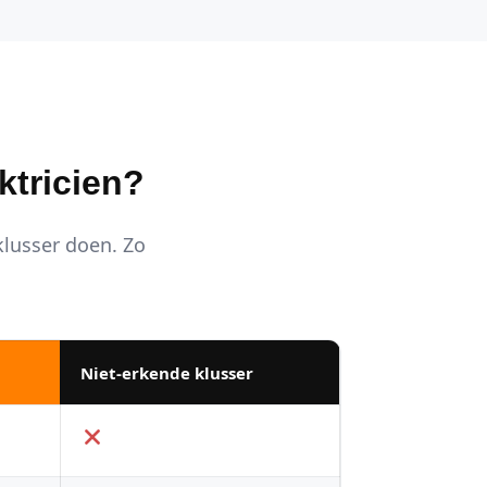
ktricien?
 klusser doen. Zo
Niet-erkende klusser