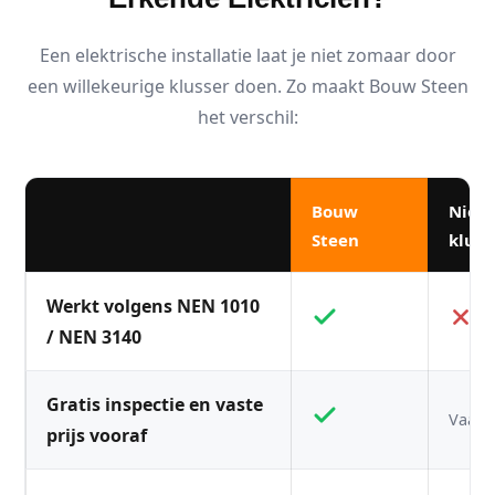
Een elektrische installatie laat je niet zomaar door
een willekeurige klusser doen. Zo maakt Bouw Steen
het verschil:
Bouw
Niet
Steen
kluss
Werkt volgens NEN 1010
/ NEN 3140
Gratis inspectie en vaste
Vaak n
prijs vooraf