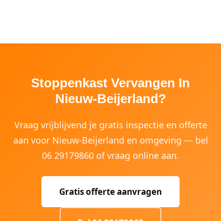
Stoppenkast Vervangen In
Nieuw-Beijerland?
Vraag vrijblijvend je gratis inspectie en offerte
aan voor Nieuw-Beijerland en omgeving — bel
06 29179860 of vraag online aan.
Gratis offerte aanvragen