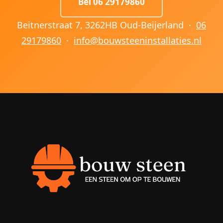
Bel 06 29179860
Beitnerstraat 7, 3262HB Oud-Beijerland ·
06
29179860
·
info@bouwsteeninstallaties.nl