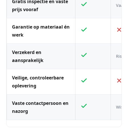
Gratis inspectie en vaste
Vaak n
prijs vooraf
Garantie op materiaal én
werk
Verzekerd en
Risico
aansprakelijk
Veilige, controleerbare
oplevering
Vaste contactpersoon en
Wisse
nazorg