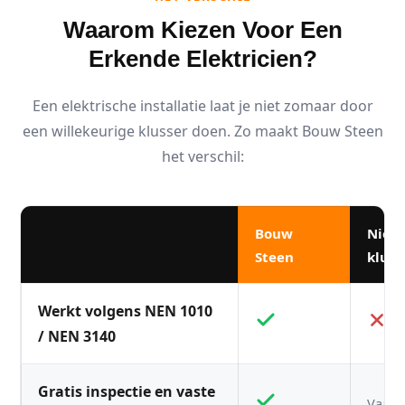
Waarom Kiezen Voor Een
Erkende Elektricien?
Een elektrische installatie laat je niet zomaar door
een willekeurige klusser doen. Zo maakt Bouw Steen
het verschil:
Bouw
Niet
Steen
kluss
Werkt volgens NEN 1010
/ NEN 3140
Gratis inspectie en vaste
Vaak n