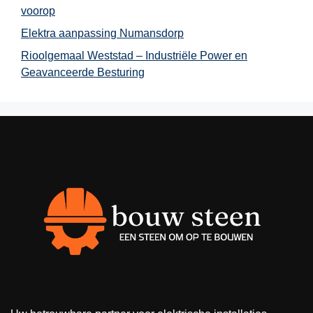
voorop
Elektra aanpassing Numansdorp
Rioolgemaal Weststad – Industriële Power en
Geavanceerde Besturing