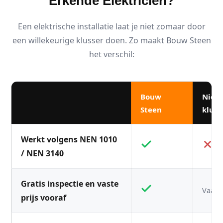
Erkende Elektricien?
Een elektrische installatie laat je niet zomaar door
een willekeurige klusser doen. Zo maakt Bouw Steen
het verschil:
Bouw
Niet
Steen
kluss
Werkt volgens NEN 1010
/ NEN 3140
Gratis inspectie en vaste
Vaak n
prijs vooraf