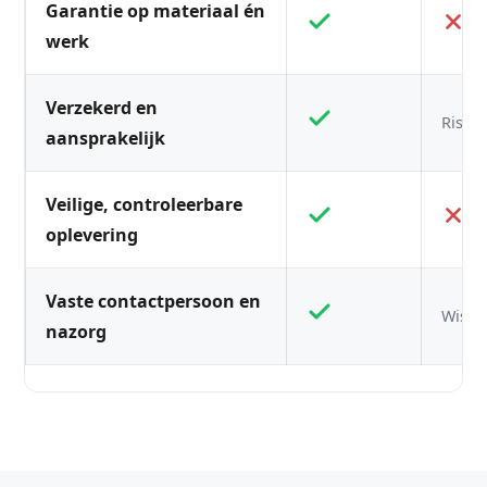
Garantie op materiaal én
werk
Verzekerd en
Risico
aansprakelijk
Veilige, controleerbare
oplevering
Vaste contactpersoon en
Wisse
nazorg