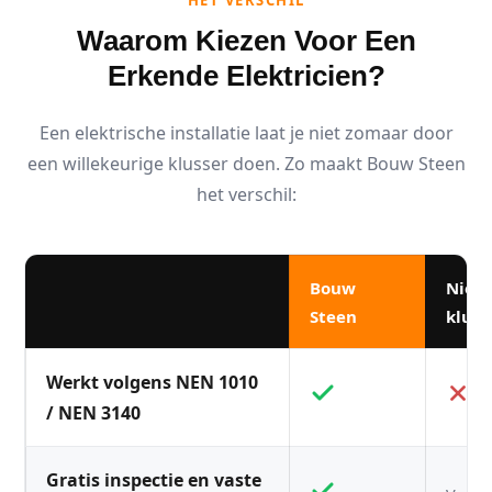
HET VERSCHIL
Waarom Kiezen Voor Een
Erkende Elektricien?
Een elektrische installatie laat je niet zomaar door
een willekeurige klusser doen. Zo maakt Bouw Steen
het verschil:
Bouw
Niet
Steen
kluss
Werkt volgens NEN 1010
/ NEN 3140
Gratis inspectie en vaste