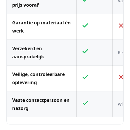
Vaak n
prijs vooraf
Garantie op materiaal én
werk
Verzekerd en
Risico
aansprakelijk
Veilige, controleerbare
oplevering
Vaste contactpersoon en
Wisse
nazorg