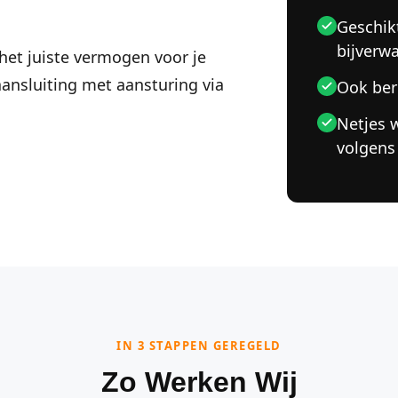
Geschik
bijverw
et juiste vermogen voor je
aansluiting met aansturing via
Ook ber
Netjes 
volgens
IN 3 STAPPEN GEREGELD
Zo Werken Wij