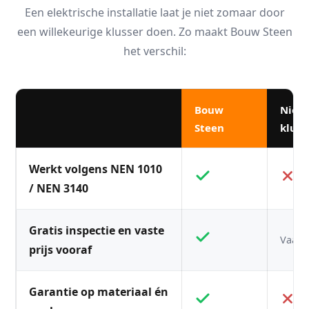
Een elektrische installatie laat je niet zomaar door
een willekeurige klusser doen. Zo maakt Bouw Steen
het verschil:
Bouw
Niet
Steen
kluss
Werkt volgens NEN 1010
/ NEN 3140
Gratis inspectie en vaste
Vaak n
prijs vooraf
Garantie op materiaal én