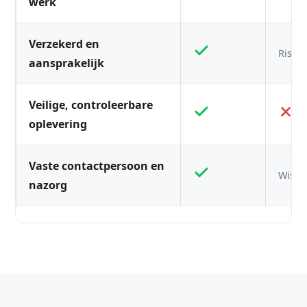
werk
Verzekerd en
Risico
aansprakelijk
Veilige, controleerbare
oplevering
Vaste contactpersoon en
Wisse
nazorg