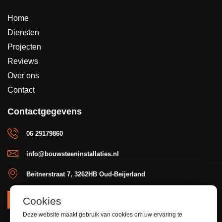
Home
Diensten
Projecten
Reviews
Over ons
Contact
Contactgegevens
06 29179860
info@bouwsteeninstallaties.nl
Beitnerstraat 7, 3262HB Oud-Beijerland
Cookies
OFFERTE
Deze website maakt gebruik van cookies om uw ervaring te