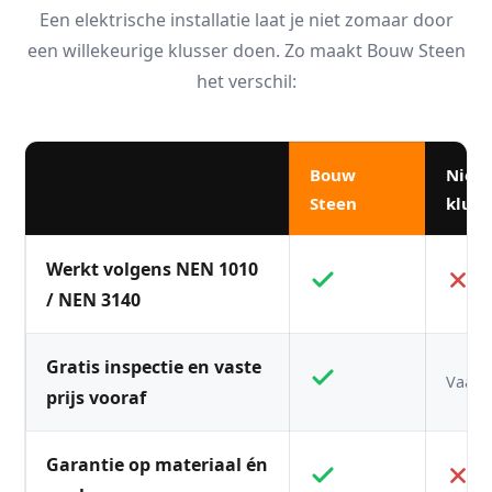
Een elektrische installatie laat je niet zomaar door
een willekeurige klusser doen. Zo maakt Bouw Steen
het verschil:
Bouw
Niet
Steen
kluss
Werkt volgens NEN 1010
/ NEN 3140
Gratis inspectie en vaste
Vaak n
prijs vooraf
Garantie op materiaal én