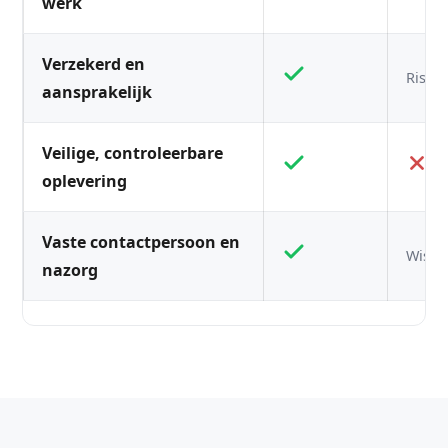
werk
Verzekerd en
Risico
aansprakelijk
Veilige, controleerbare
oplevering
Vaste contactpersoon en
Wisse
nazorg