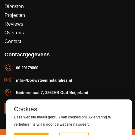
Diensten
Projecten
Reviews
Over ons
Contact
Contactgegevens
06 29179860
info@bouwsteeninstallaties.nl
Beitnerstraat 7, 3262HB Oud-Beijerland
Cookies
OFFERTE
Deze website maakt gebruik van cookies om uw ervaring te
verbeteren terwijl u door de website navigeert.