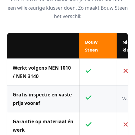
een willekeurige klusser doen. Zo maakt Bouw Steen
het verschil:
Bouw
Niet
Steen
kluss
Werkt volgens NEN 1010
/ NEN 3140
Gratis inspectie en vaste
Vaak n
prijs vooraf
Garantie op materiaal én
werk