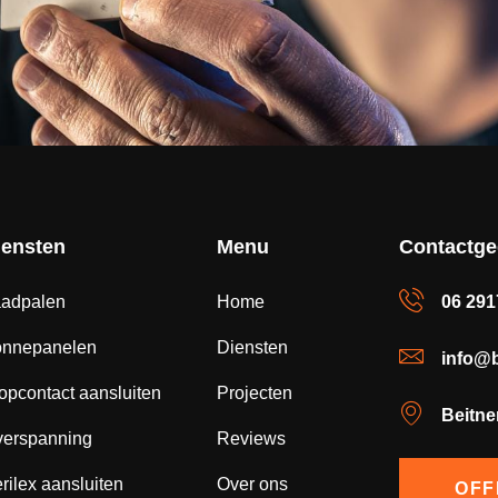
iensten
Menu
Contactg
adpalen
Home
06 29
onnepanelen
Diensten
info@b
opcontact aansluiten
Projecten
Beitne
erspanning
Reviews
rilex aansluiten
Over ons
OFF