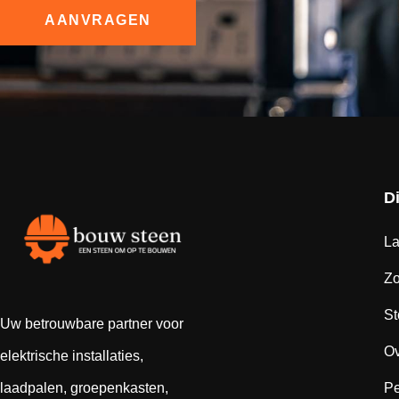
AANVRAGEN
D
La
Z
St
Uw betrouwbare partner voor
Ov
elektrische installaties,
laadpalen, groepenkasten,
Pe