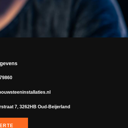
egevens
179860
ouwsteeninstallaties.nl
rstraat 7, 3262HB Oud-Beijerland
ERTE