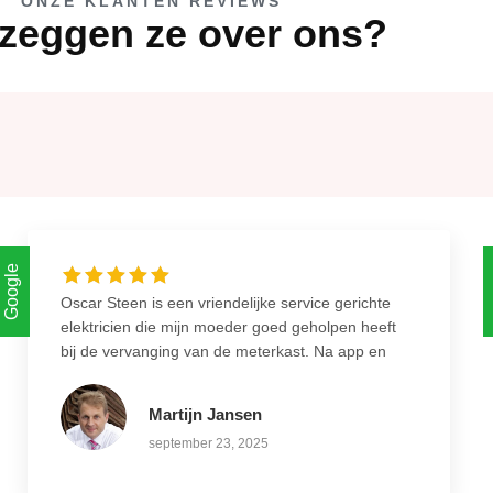
ONZE KLANTEN REVIEWS
zeggen ze over ons?
Google
Oscar Steen is een vriendelijke service gerichte
elektricien die mijn moeder goed geholpen heeft
bij de vervanging van de meterkast. Na app en
telefooncontact was alles snel duidelijk en
ingepland. Nette overeenkomst gekregen zodat
Martijn Jansen
alles goed vast gelegd werd. Werkzaamheden
september 23, 2025
verliepen snel en conform afspraak. Een deel
van het werk moest later worden afgerond en dat