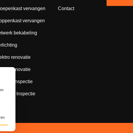
oepenkast vervangen
Contact
oppenkast vervangen
twerk bekabeling
rlichting
ektro renovatie
ektro renovatie
ope 8 Inspectie
ren
ope 10 Inspectie
ren