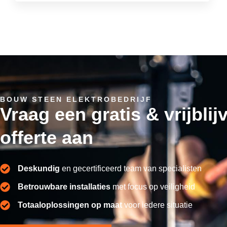
BOUW STEEN ELEKTROBEDRIJF
Vraag een gratis & vrijbli
offerte aan
Deskundig
en gecertificeerd team van specialisten
Betrouwbare installaties
met focus op veiligheid
Totaaloplossingen op maat
voor iedere situatie