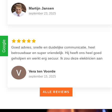
duidelijk en ingepland. Nette overeenkomst gekregen zodat
alles goed vast gelegd werd. Werkzaamheden verliepen
Martijn Jansen
snel en conform afspraak. Een deel van het werk moest
september 23, 2025
later worden afgerond en dat heeft Oscar ook netjes
gedaan. Een partij om aan te raden als je goed, helder en
verzorgde elektra klussen uitgevoerd wil hebben. Vooral de
vriendelijke en klant gerichte houding is zeer fijn.
Google
Goed advies, snelle en duidelijke communicatie, heel
betrouwbaar en super vriendelijk. Hij heeft ons heel goed
geholpen en werkt erg secuur. Ik zou deze elektricien aan
iedereen aanraden!
Vera ten Voorde
september 15, 2025
ALLE REVIEWS