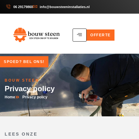
06 29179860
info@bouwsteeninstallaties.nl
OFFERTE
SPOED? BEL ONS!
BOUW STEEN
Privacy policy
Home
Privacy policy
LEES ONZE