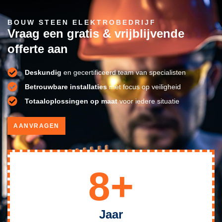
BOUW STEEN ELEKTROBEDRIJF
Vraag een gratis & vrijblijvende
offerte aan
Deskundig
en gecertificeerd team van specialisten
Betrouwbare installaties
met focus op veiligheid
Totaaloplossingen op maat
voor iedere situatie
AANVRAGEN
8+
Jaar