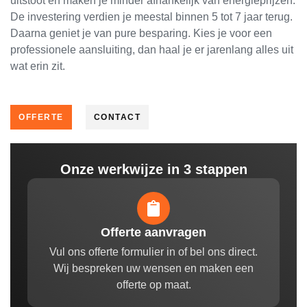
uitstoot en maken je minder afhankelijk van energieprijzen.
De investering verdien je meestal binnen 5 tot 7 jaar terug.
Daarna geniet je van pure besparing. Kies je voor een
professionele aansluiting, dan haal je er jarenlang alles uit
wat erin zit.
OFFERTE
CONTACT
Onze werkwijze in 3 stappen
Offerte aanvragen
Vul ons offerte formulier in of bel ons direct.
Wij bespreken uw wensen en maken een
offerte op maat.