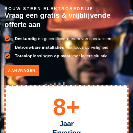
BOUW STEEN ELEKTROBEDRIJF
Vraag een gratis & vrijblijvende
offerte aan
Deskundig
en gecertificeerd team van specialisten
Betrouwbare installaties
met focus op veiligheid
Totaaloplossingen op maat
voor iedere situatie
AANVRAGEN
8+
Jaar
Ervaring