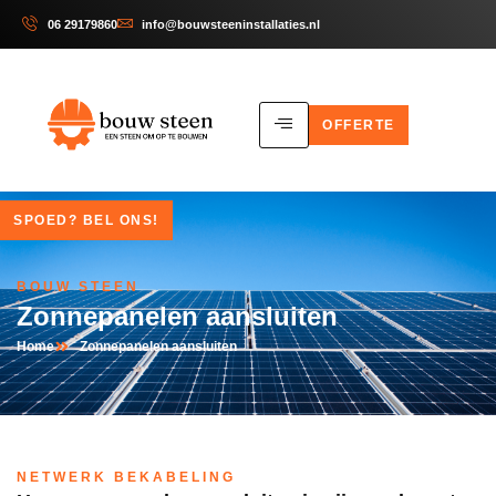
06 29179860
info@bouwsteeninstallaties.nl
OFFERTE
SPOED? BEL ONS!
BOUW STEEN
Zonnepanelen aansluiten
Home
Zonnepanelen aansluiten
NETWERK BEKABELING