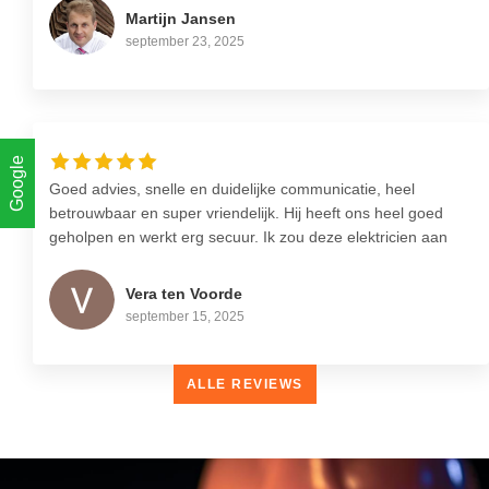
alles goed vast gelegd werd. Werkzaamheden verliepen
Martijn Jansen
snel en conform afspraak. Een deel van het werk moest
september 23, 2025
later worden afgerond en dat heeft Oscar ook netjes
gedaan. Een partij om aan te raden als je goed, helder en
verzorgde elektra klussen uitgevoerd wil hebben. Vooral de
vriendelijke en klant gerichte houding is zeer fijn.
Google
Goed advies, snelle en duidelijke communicatie, heel
betrouwbaar en super vriendelijk. Hij heeft ons heel goed
geholpen en werkt erg secuur. Ik zou deze elektricien aan
iedereen aanraden!
Vera ten Voorde
september 15, 2025
ALLE REVIEWS