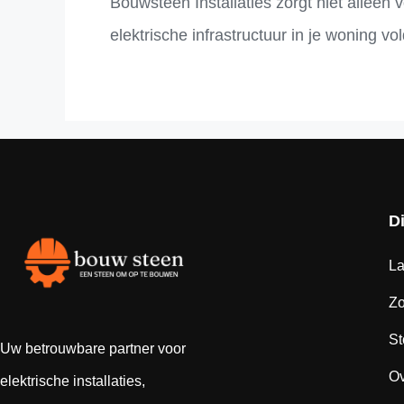
Bouwsteen Installaties zorgt niet alleen
elektrische infrastructuur in je woning vo
D
La
Z
St
Uw betrouwbare partner voor
Ov
elektrische installaties,