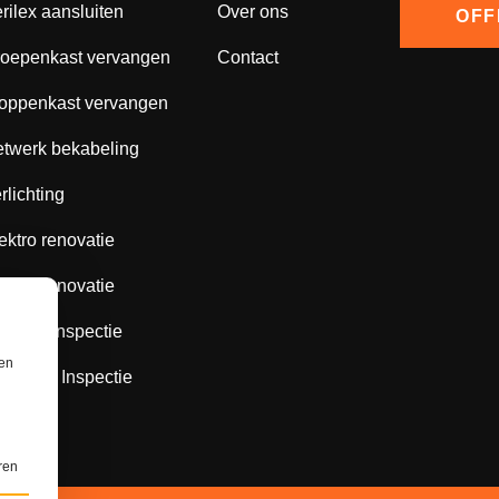
rilex aansluiten
Over ons
OFF
oepenkast vervangen
Contact
oppenkast vervangen
twerk bekabeling
rlichting
ektro renovatie
ektro renovatie
ope 8 Inspectie
ren
ope 10 Inspectie
ren