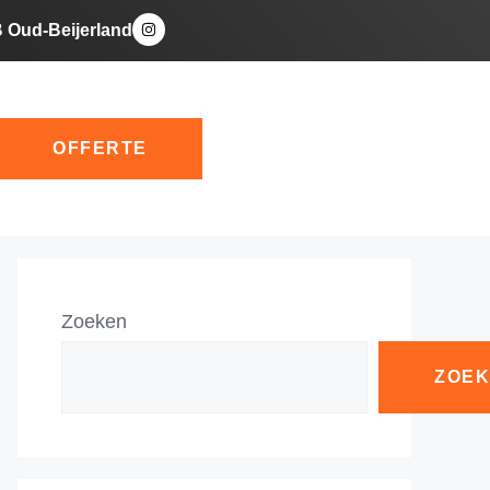
B Oud-Beijerland
OFFERTE
Zoeken
ZOE