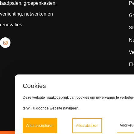
laadpalen, groepenkasten,
Pe
verlichting, netwerken en
Gr
renovaties.
St
Ne
Ve
El
El
Cookies
Sc
Deze website maakt gebruik van cookies om uw ervaring te verbete
Sc
terwijl u door de website navigeert.
Voorkeu
Alles accepteren
Alles afwijzen