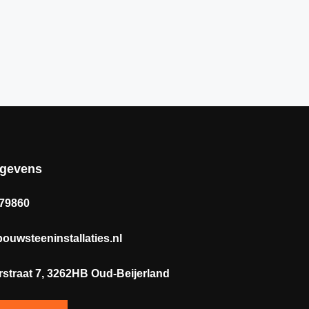
egevens
179860
ouwsteeninstallaties.nl
rstraat 7, 3262HB Oud-Beijerland