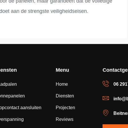
 voor de panelen, maar garandeert dat de volledige
ldoet aan de strengste veiligheidseisen.
iensten
Menu
Contactg
adpalen
Home
06 29
onnepanelen
Diensten
info@b
opcontact aansluiten
Projecten
Beitne
erspanning
Reviews