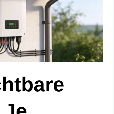
chtbare
 Je