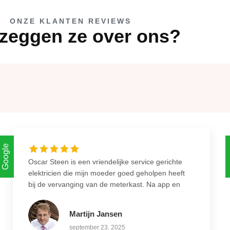
ONZE KLANTEN REVIEWS
zeggen ze over ons?
Google
Oscar Steen is een vriendelijke service gerichte
elektricien die mijn moeder goed geholpen heeft
bij de vervanging van de meterkast. Na app en
telefooncontact was alles snel duidelijk en
ingepland. Nette overeenkomst gekregen zodat
Martijn Jansen
alles goed vast gelegd werd. Werkzaamheden
september 23, 2025
verliepen snel en conform afspraak. Een deel