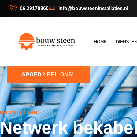
06 29179860
info@bouwsteeninstallaties.nl
HOME
DIENSTE
SPOED? BEL ONS!
BOUW STEEN
Netwerk bekabe