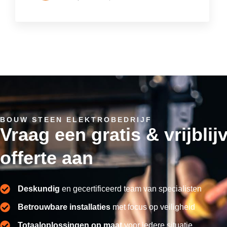
BOUW STEEN ELEKTROBEDRIJF
Vraag een gratis & vrijbli
offerte aan
Deskundig
en gecertificeerd team van specialisten
Betrouwbare installaties
met focus op veiligheid
Totaaloplossingen op maat
voor iedere situatie