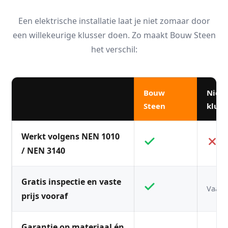
Een elektrische installatie laat je niet zomaar door
een willekeurige klusser doen. Zo maakt Bouw Steen
het verschil:
Bouw
Niet
Steen
kluss
Werkt volgens NEN 1010
/ NEN 3140
Gratis inspectie en vaste
Vaak n
prijs vooraf
Garantie op materiaal én