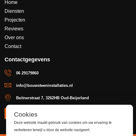
Home
Diensten
Projecten
Reviews
Over ons
Contact
Contactgegevens
06 29179860
info@bouwsteeninstallaties.nl
Beitnerstraat 7, 3262HB Oud-Beijerland
Cookies
OFFERTE
Deze website maakt gebruik van cookies om uw ervaring te
verbeteren terwijl u door de website navigeert.