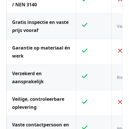
/ NEN 3140
Gratis inspectie en vaste
Vaak n
prijs vooraf
Garantie op materiaal én
werk
Verzekerd en
Risico
aansprakelijk
Veilige, controleerbare
oplevering
Vaste contactpersoon en
Wisse