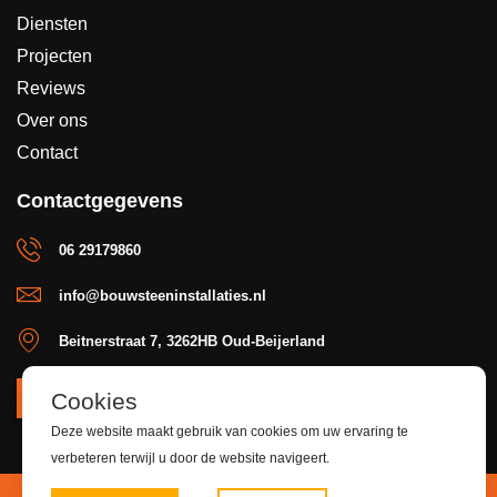
Diensten
Projecten
Reviews
Over ons
Contact
Contactgegevens
06 29179860
info@bouwsteeninstallaties.nl
Beitnerstraat 7, 3262HB Oud-Beijerland
Cookies
OFFERTE
Deze website maakt gebruik van cookies om uw ervaring te
verbeteren terwijl u door de website navigeert.