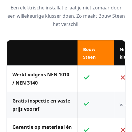
Een elektrische installatie laat je niet zomaar door
een willekeurige klusser doen. Zo maakt Bouw Steen
het verschil:
Bouw
Niet
Steen
kluss
Werkt volgens NEN 1010
/ NEN 3140
Gratis inspectie en vaste
Vaak n
prijs vooraf
Garantie op materiaal én