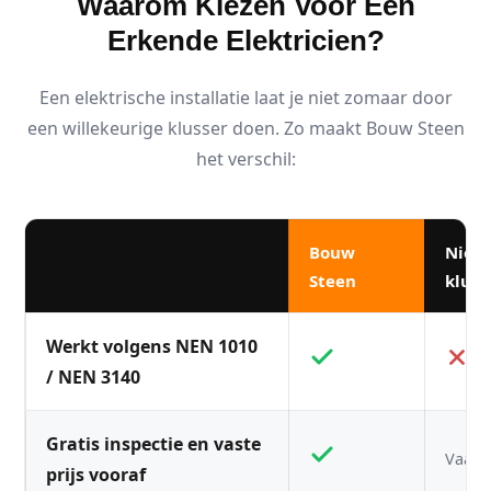
Waarom Kiezen Voor Een
Erkende Elektricien?
Een elektrische installatie laat je niet zomaar door
een willekeurige klusser doen. Zo maakt Bouw Steen
het verschil:
Bouw
Niet
Steen
kluss
Werkt volgens NEN 1010
/ NEN 3140
Gratis inspectie en vaste
Vaak n
prijs vooraf