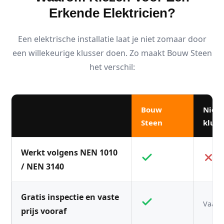
Erkende Elektricien?
Een elektrische installatie laat je niet zomaar door
een willekeurige klusser doen. Zo maakt Bouw Steen
het verschil:
Bouw
Niet
Steen
kluss
Werkt volgens NEN 1010
/ NEN 3140
Gratis inspectie en vaste
Vaak n
prijs vooraf