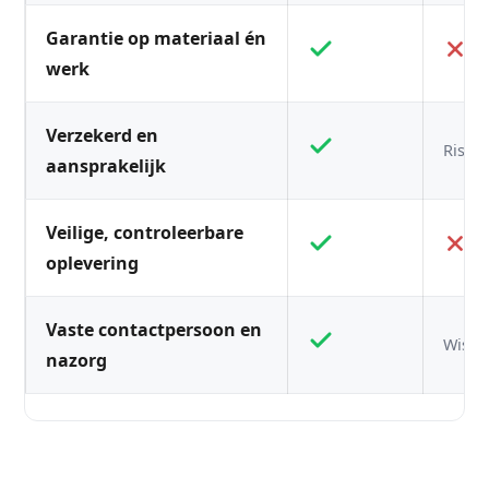
Garantie op materiaal én
werk
Verzekerd en
Risico
aansprakelijk
Veilige, controleerbare
oplevering
Vaste contactpersoon en
Wisse
nazorg