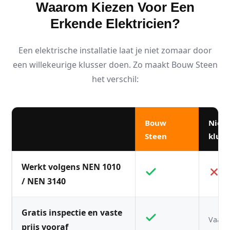
Waarom Kiezen Voor Een
Erkende Elektricien?
Een elektrische installatie laat je niet zomaar door
een willekeurige klusser doen. Zo maakt Bouw Steen
het verschil:
Bouw
Niet
Steen
kluss
Werkt volgens NEN 1010
/ NEN 3140
Gratis inspectie en vaste
Vaak n
prijs vooraf