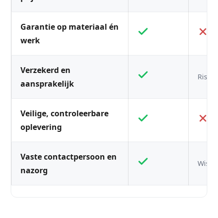
Garantie op materiaal én
werk
Verzekerd en
Risico
aansprakelijk
Veilige, controleerbare
oplevering
Vaste contactpersoon en
Wisse
nazorg