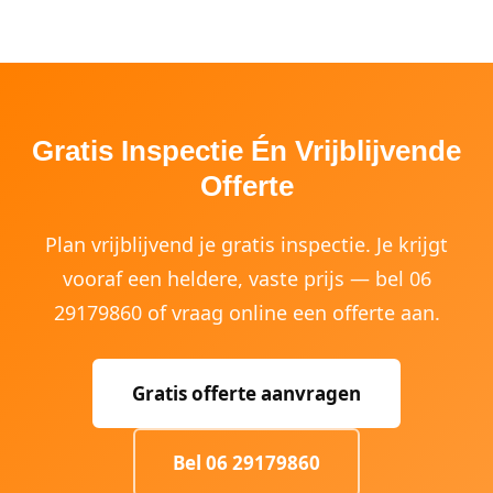
Gratis Inspectie Én Vrijblijvende
Offerte
Plan vrijblijvend je gratis inspectie. Je krijgt
vooraf een heldere, vaste prijs — bel 06
29179860 of vraag online een offerte aan.
Gratis offerte aanvragen
Bel 06 29179860