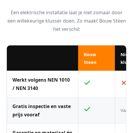
Een elektrische installatie laat je niet zomaar door
een willekeurige klusser doen. Zo maakt Bouw Steen
het verschil:
Bouw
Niet
Steen
kluss
Werkt volgens NEN 1010
/ NEN 3140
Gratis inspectie en vaste
Vaak n
prijs vooraf
Garantie op materiaal én