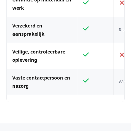
werk
Verzekerd en
Risico
aansprakelijk
Veilige, controleerbare
oplevering
Vaste contactpersoon en
Wisse
nazorg