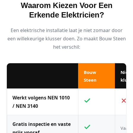
Waarom Kiezen Voor Een
Erkende Elektricien?
Een elektrische installatie laat je niet zomaar door
een willekeurige klusser doen. Zo maakt Bouw Steen
het verschil:
Bouw
Niet
Steen
kluss
Werkt volgens NEN 1010
/ NEN 3140
Gratis inspectie en vaste
Vaak n
prijs vooraf