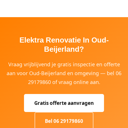
Elektra Renovatie In Oud-
Beijerland?
Vraag vrijblijvend je gratis inspectie en offerte
aan voor Oud-Beijerland en omgeving — bel 06
29179860 of vraag online aan.
Gratis offerte aanvragen
Bel 06 29179860