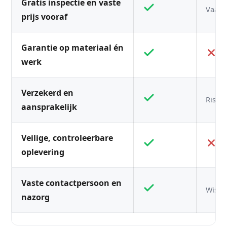
Gratis inspectie en vaste
Vaak n
prijs vooraf
Garantie op materiaal én
werk
Verzekerd en
Risico
aansprakelijk
Veilige, controleerbare
oplevering
Vaste contactpersoon en
Wisse
nazorg