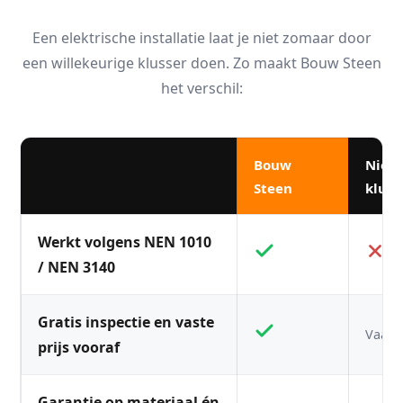
Een elektrische installatie laat je niet zomaar door
een willekeurige klusser doen. Zo maakt Bouw Steen
het verschil:
Bouw
Niet
Steen
kluss
Werkt volgens NEN 1010
/ NEN 3140
Gratis inspectie en vaste
Vaak n
prijs vooraf
Garantie op materiaal én