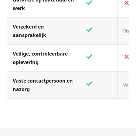
werk
Verzekerd en
Risico
aansprakelijk
Veilige, controleerbare
oplevering
Vaste contactpersoon en
Wisse
nazorg