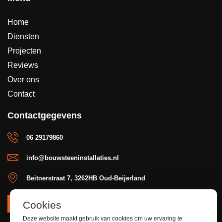
Home
Diensten
Projecten
Reviews
Over ons
Contact
Contactgegevens
06 29179860
info@bouwsteeninstallaties.nl
Beitnerstraat 7, 3262HB Oud-Beijerland
Cookies
OFFERTE
Deze website maakt gebruik van cookies om uw ervaring te