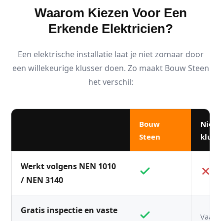
Waarom Kiezen Voor Een
Erkende Elektricien?
Een elektrische installatie laat je niet zomaar door
een willekeurige klusser doen. Zo maakt Bouw Steen
het verschil:
Bouw
Niet
Steen
kluss
Werkt volgens NEN 1010
/ NEN 3140
Gratis inspectie en vaste
Vaak n