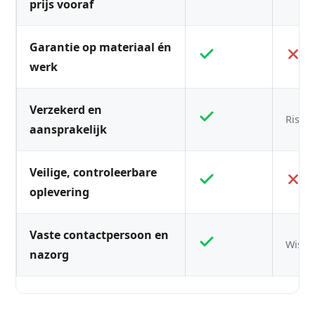
prijs vooraf
Garantie op materiaal én
werk
Verzekerd en
Risico
aansprakelijk
Veilige, controleerbare
oplevering
Vaste contactpersoon en
Wisse
nazorg