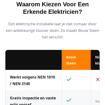
Waarom Kiezen Voor Een
Erkende Elektricien?
Een elektrische installatie laat je niet zomaar door
een willekeurige klusser doen. Zo maakt Bouw Steen
het verschil:
Bouw
Niet
Steen
kluss
Werkt volgens NEN 1010
/ NEN 3140
Gratis inspectie en vaste
Vaak n
prijs vooraf