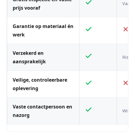
Vaak n
prijs vooraf
Garantie op materiaal én
werk
Verzekerd en
Risico
aansprakelijk
Veilige, controleerbare
oplevering
Vaste contactpersoon en
Wisse
nazorg