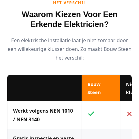
HET VERSCHIL
Waarom Kiezen Voor Een
Erkende Elektricien?
Een elektrische installatie laat je niet zomaar door
een willekeurige klusser doen. Zo maakt Bouw Steen
het verschil:
Bouw
Niet
Steen
kluss
Werkt volgens NEN 1010
/ NEN 3140
Gratis inspectie en vaste