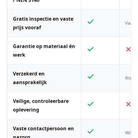
/ NEN 3140
Gratis inspectie en vaste
Vaak n
prijs vooraf
Garantie op materiaal én
werk
Verzekerd en
Risico
aansprakelijk
Veilige, controleerbare
oplevering
Vaste contactpersoon en
Wisse
nazorg