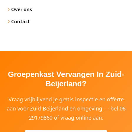
Over ons
Contact
Groepenkast Vervangen In Zuid-
Beijerland?
Vraag vrijblijvend je gratis inspectie en offerte
aan voor Zuid-Beijerland en omgeving — bel 06
29179860 of vraag online aan.