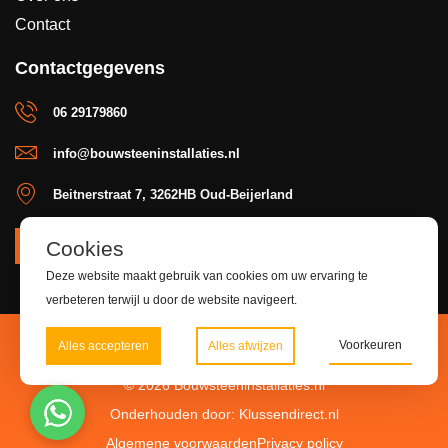
Contact
Contactgegevens
06 29179860
info@bouwsteeninstallaties.nl
Beitnerstraat 7, 3262HB Oud-Beijerland
Cookies
OFFERTE
Deze website maakt gebruik van cookies om uw ervaring te
verbeteren terwijl u door de website navigeert.
Voorkeuren
Alles accepteren
Alles afwijzen
© 2026 Bouwsteeninstallaties.nl
Onderhouden door: Klussendirect.nl
Algemene voorwaarden
Privacy policy