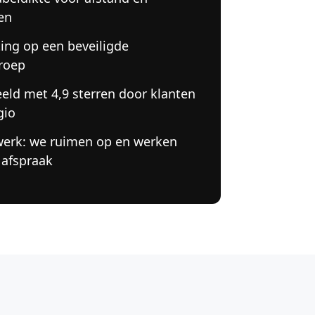
en
ting op een beveiligde
roep
eld met 4,9 sterren door klanten
gio
werk: we ruimen op en werken
 afspraak