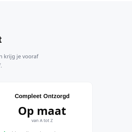
t
 krijg je vooraf
.
Compleet Ontzorgd
Op maat
van A tot Z