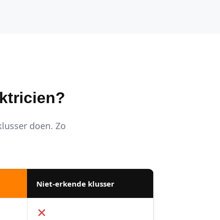
ktricien?
 klusser doen. Zo
Niet-erkende klusser