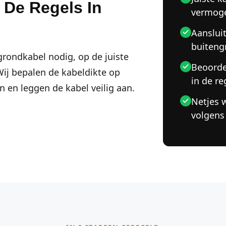
 De Regels In
vermog
Aanslui
buiteng
grondkabel nodig, op de juiste
Beoorde
 Wij bepalen de kabeldikte op
in de re
 en leggen de kabel veilig aan.
Netjes 
volgens