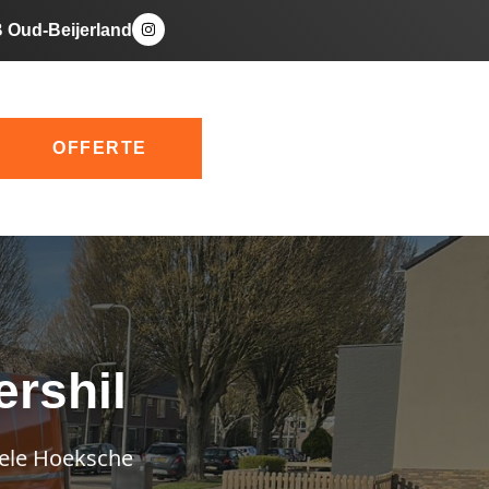
B Oud-Beijerland
OFFERTE
ershil
 hele Hoeksche