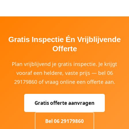
Gratis Inspectie Én Vrijblijvende
Offerte
Plan vrijblijvend je gratis inspectie. Je krijgt
vooraf een heldere, vaste prijs — bel 06
29179860 of vraag online een offerte aan.
Gratis offerte aanvragen
Bel 06 29179860