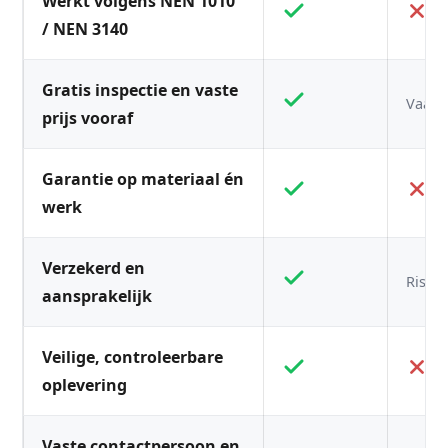
Werkt volgens NEN 1010
/ NEN 3140
Gratis inspectie en vaste
Vaak n
prijs vooraf
Garantie op materiaal én
werk
Verzekerd en
Risico
aansprakelijk
Veilige, controleerbare
oplevering
Vaste contactpersoon en