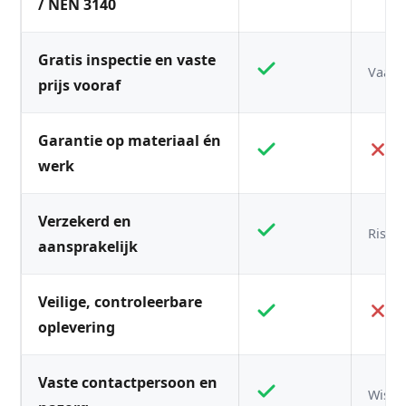
/ NEN 3140
Gratis inspectie en vaste
Vaak n
prijs vooraf
Garantie op materiaal én
werk
Verzekerd en
Risico
aansprakelijk
Veilige, controleerbare
oplevering
Vaste contactpersoon en
Wisse