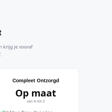
t
 krijg je vooraf
.
Compleet Ontzorgd
Op maat
van A tot Z