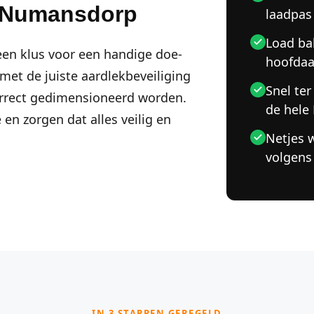
n Numansdorp
laadpas
Load ba
een klus voor een handige doe-
hoofdaa
 met de juiste aardlekbeveiliging
Snel ter
orrect gedimensioneerd worden.
de hele
 en zorgen dat alles veilig en
Netjes 
volgens
IN 3 STAPPEN GEREGELD