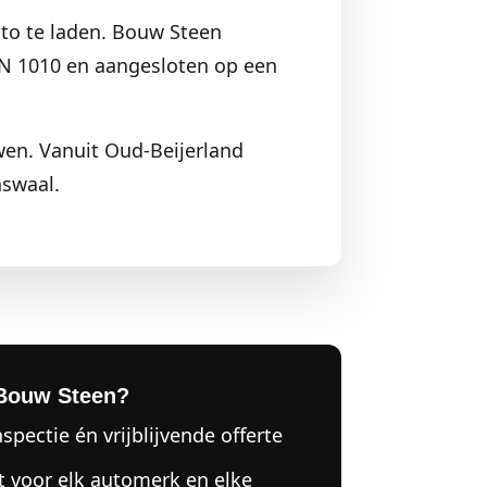
uto te laden. Bouw Steen
NEN 1010 en aangesloten op een
wen. Vanuit Oud-Beijerland
swaal.
Bouw Steen?
nspectie én vrijblijvende offerte
t voor elk automerk en elke