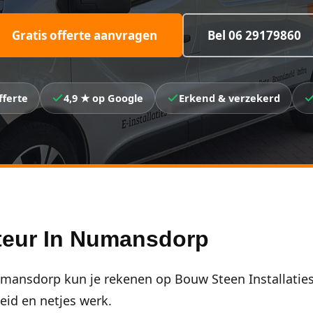
Gratis offerte aanvragen
Bel 06 29179860
fferte
4,9 ★ op Google
Erkend & verzekerd
ateur In Numansdorp
umansdorp kun je rekenen op Bouw Steen Installaties
eid en netjes werk.