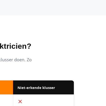
ktricien?
 klusser doen. Zo
Niet-erkende klusser