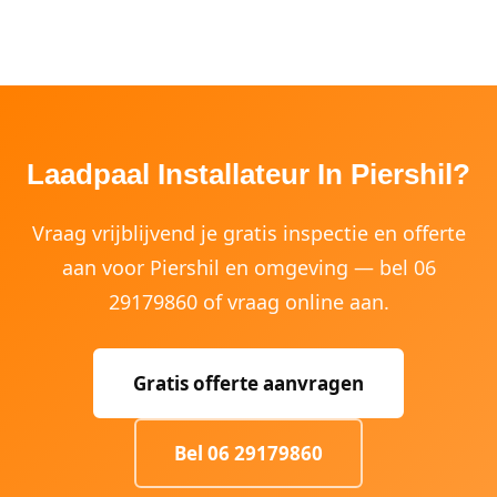
Laadpaal Installateur In Piershil?
Vraag vrijblijvend je gratis inspectie en offerte
aan voor Piershil en omgeving — bel 06
29179860 of vraag online aan.
Gratis offerte aanvragen
Bel 06 29179860