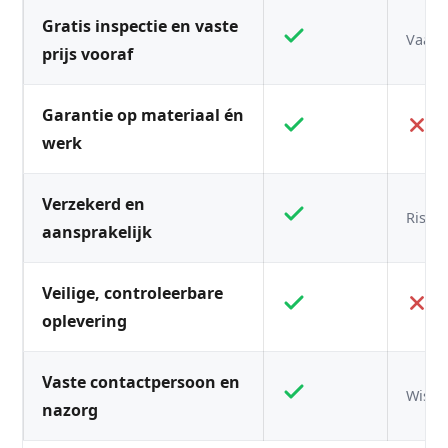
Gratis inspectie en vaste
Vaak n
prijs vooraf
Garantie op materiaal én
werk
Verzekerd en
Risico
aansprakelijk
Veilige, controleerbare
oplevering
Vaste contactpersoon en
Wisse
nazorg